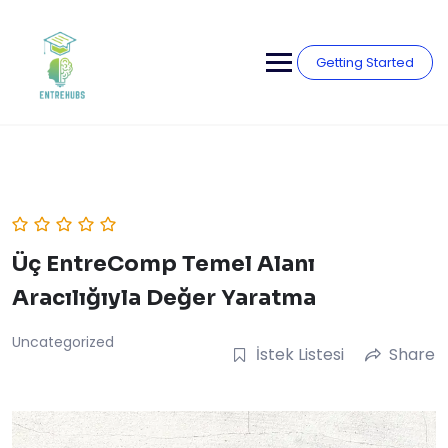
Skip
to
content
Getting Started
Üç EntreComp Temel Alanı
Aracılığıyla Değer Yaratma
Uncategorized
İstek Listesi
Share