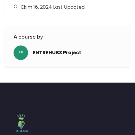
Ekim 16, 2024 Last Updated
yaratılacağı konusunda derin bir anlayışla 
donatmayı amaçlamaktadır.

Modül, EntreComp çerçevesine kısa bir 
A course by
genel bakış sağlayarak ve girişimci 
zihniyetleri teşvik etmedeki önemini 
vurgulayarak başlar. Ardından, değer 
ENTREHUBS Project
EP
yaratma için gerekli olan üç temel alanı 
incelemektedir: fikir ve fırsat üretme, 
kaynakları anlama ve harekete geçirme ve 
fikirleri somut eylemlere dönüştürme. Bu 
alanlara ek olarak modül, etik ve 
sürdürülebilir düşünme, başkalarını 
harekete geçirme ve deneyim yoluyla 
öğrenme gibi girişimciliğin etkinliğini 
artıran ve sosyal açıdan sorumlu 
uygulamalar sağlayan kritik unsurları da 
ele almaktadır.
