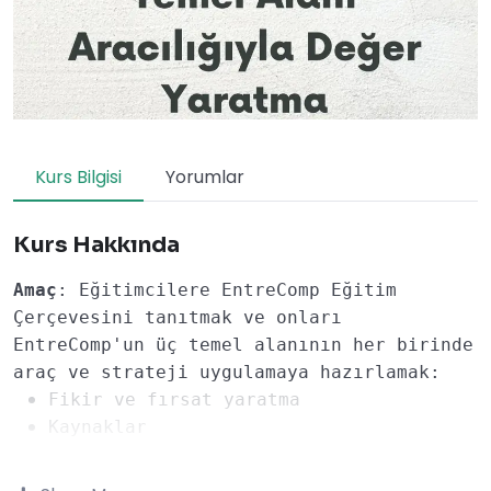
Kurs Bilgisi
Yorumlar
Kurs Hakkında
Amaç
: Eğitimcilere EntreComp Eğitim 
Çerçevesini tanıtmak ve onları 
EntreComp'un üç temel alanının her birinde 
araç ve strateji uygulamaya hazırlamak:
Fikir ve fırsat yaratma
Kaynaklar
 harekete geçme
Öğrenme Hedefleri
: