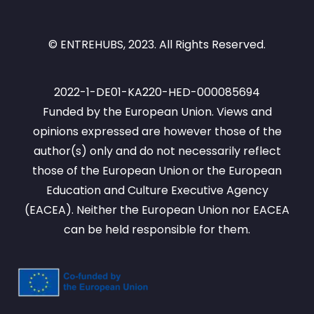
Bu modül ile eğitimciler - işletme odaklı 
© ENTREHUBS, 2023. All Rights Reserved.
olmayan fakültelerden olsalar bile - 
sadece girişimcilik konusunda teorik bir 
anlayış geliştirmekle kalmayacak, aynı 
2022-1-DE01-KA220-HED-000085694
zamanda öğrencilerinin fırsatları 
Funded by the European Union. Views and
belirleyip değerlendirmelerine, kaynakları 
opinions expressed are however those of the
verimli bir şekilde yönetmelerine ve 
author(s) only and do not necessarily reflect
fikirleri etkili bir şekilde 
those of the European Union or the European
uygulamalarına yardımcı olacak pratik 
Education and Culture Executive Agency
beceriler de kazanacaklardır. Nihayetinde 
(EACEA). Neither the European Union nor EACEA
modül, eğitimcileri yenilikçi düşünmek, 
etik davranmak ve farklı bağlamlarda 
can be held responsible for them.
anlamlı bir şekilde işbirliği yapmak 
anlamına gelen girişimci düşünceyi 
geliştirmeye teşvik ederek girişimci bir 
ruhu desteklemektedir. Deneyimsel öğrenme 